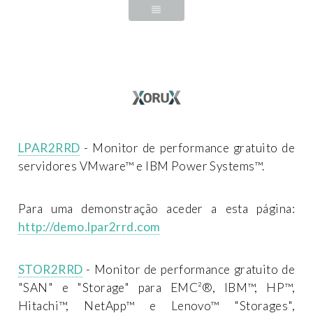
LPAR2RRD
- Monitor de performance gratuito de
servidores VMware™ e IBM Power Systems™.
Para uma demonstração aceder a esta página:
http://demo.lpar2rrd.com
STOR2RRD
- Monitor de performance gratuito de
"SAN" e "Storage" para EMC²®, IBM™, HP™,
Hitachi™, NetApp™ e Lenovo™ "Storages",